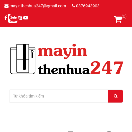
mayinthenhua247@gmail.com
0376943903
(0)
Đăng nhập
/
Đăng ký