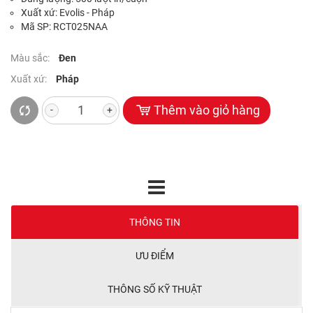
Xuất xứ: Evolis - Pháp
Mã SP: RCT025NAA
Màu sắc:
Đen
Xuất xứ:
Pháp
Thêm vào giỏ hàng
-
+
THÔNG TIN
ƯU ĐIỂM
THÔNG SỐ KỸ THUẬT